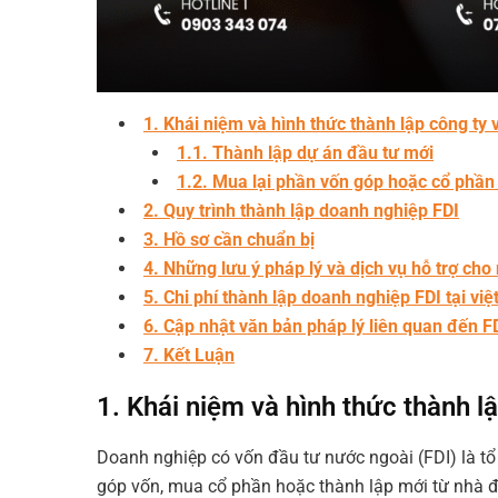
1. Khái niệm và hình thức thành lập công ty
1.1. Thành lập dự án đầu tư mới
1.2. Mua lại phần vốn góp hoặc cổ phần
2. Quy trình thành lập doanh nghiệp FDI
3. Hồ sơ cần chuẩn bị
4. Những lưu ý pháp lý và dịch vụ hỗ trợ cho
5. Chi phí thành lập doanh nghiệp FDI tại vi
6. Cập nhật văn bản pháp lý liên quan đến F
7. Kết Luận
1. Khái niệm và hình thức thành l
Doanh nghiệp có vốn đầu tư nước ngoài (FDI)
là tổ
góp vốn, mua cổ phần hoặc thành lập mới từ nhà đ