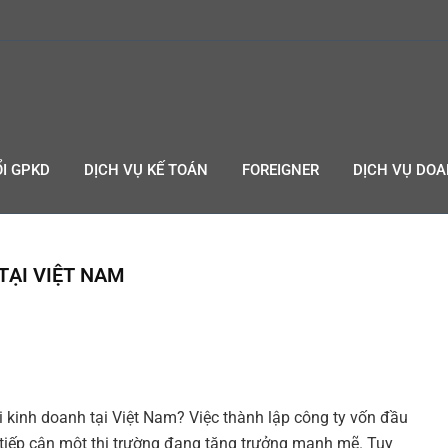
I GPKD
DỊCH VỤ KẾ TOÁN
FOREIGNER
DỊCH VỤ DO
TẠI VIỆT NAM
 kinh doanh tại Việt Nam? Việc thành lập công ty vốn đầu
n tiếp cận một thị trường đang tăng trưởng mạnh mẽ. Tuy