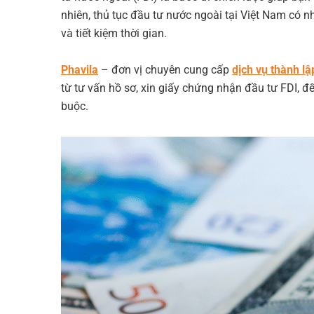
t
n
e
h
nhiên, thủ tục đầu tư nước ngoài tại Việt Nam có nh
d
s
e
và tiết kiệm thời gian.
s
a
I
A
t
r
n
p
Phavila
– đơn vị chuyên cung cấp
dịch vụ thành l
e
từ tư vấn hồ sơ, xin giấy chứng nhận đầu tư FDI, đế
p
buộc.