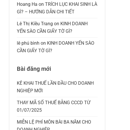
Hoang Ha
on
TRÍCH LỤC KHAI SINH LÀ
GÌ? – HƯỚNG DẪN CHI TIẾT
Lê Thị Kiều Trang
on
KINH DOANH
YẾN SÀO CẦN GIẤY TỜ GÌ?
lê phú bình
on
KINH DOANH YẾN SÀO
CẦN GIẤY TỜ GÌ?
Bài đăng mới
KÊ KHAI THUẾ LẦN ĐẦU CHO DOANH
NGHIỆP MỚI
THAY MÃ SỐ THUẾ BẰNG CCCD TỪ
01/07/2025
MIỄN LỆ PHÍ MÔN BÀI BA NĂM CHO
DOANH NGHIỆP