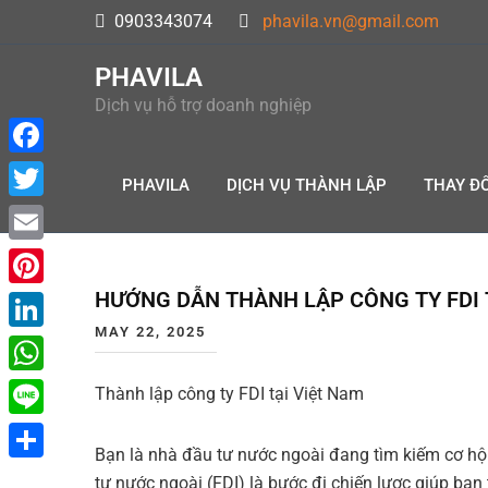
Skip
0903343074
phavila.vn@gmail.com
to
content
PHAVILA
Dịch vụ hỗ trợ doanh nghiệp
F
PHAVILA
DỊCH VỤ THÀNH LẬP
THAY ĐỔ
a
T
c
w
E
e
i
m
HƯỚNG DẪN THÀNH LẬP CÔNG TY FDI 
P
b
t
a
MAY 22, 2025
i
o
L
t
i
n
o
i
e
W
Thành lập công ty FDI tại Việt Nam
l
t
k
n
r
h
L
e
k
Bạn là nhà đầu tư nước ngoài đang tìm kiếm cơ hội
a
i
r
S
e
tư nước ngoài (FDI) là bước đi chiến lược giúp bạ