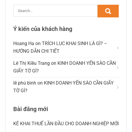
Ý kiến của khách hàng
Hoang Ha
on
TRÍCH LỤC KHAI SINH LÀ GÌ? –
HƯỚNG DẪN CHI TIẾT
Lê Thị Kiều Trang
on
KINH DOANH YẾN SÀO CẦN
GIẤY TỜ GÌ?
lê phú bình
on
KINH DOANH YẾN SÀO CẦN GIẤY
TỜ GÌ?
Bài đăng mới
KÊ KHAI THUẾ LẦN ĐẦU CHO DOANH NGHIỆP MỚI