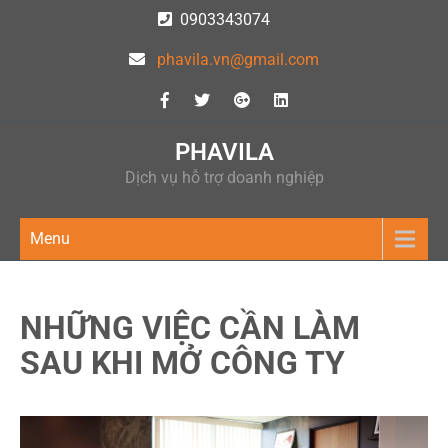
Skip
0903343074
to
phavila.vn@gmail.com
content
PHAVILA
Dịch vụ hỗ trợ doanh nghiệp
Menu
NHỮNG VIỆC CẦN LÀM
SAU KHI MỞ CÔNG TY