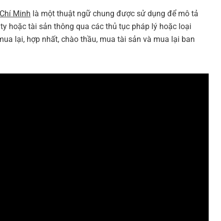
 Chí Minh
là một thuật ngữ chung được sử dụng để mô tả
y hoặc tài sản thông qua các thủ tục pháp lý hoặc loại
ua lại, hợp nhất, chào thầu, mua tài sản và mua lại ban