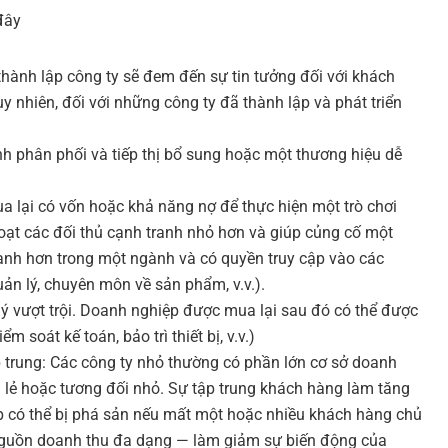
đây
 thành lập công ty sẽ đem đến sự tin tưởng đối với khách
uy nhiên, đối với những công ty đã thành lập và phát triển
h phân phối và tiếp thị bổ sung hoặc một thương hiệu dễ
a lại có vốn hoặc khả năng nợ để thực hiện một trò chơi
 loạt các đối thủ cạnh tranh nhỏ hơn và giúp củng cố một
ranh hơn trong một ngành và có quyền truy cập vào các
uản lý, chuyên môn về sản phẩm, v.v.).
ý vượt trội. Doanh nghiệp được mua lại sau đó có thể được
 soát kế toán, bảo trì thiết bị, v.v.)
 trung:
Các công ty nhỏ thường có phần lớn cơ sở doanh
 lẻ hoặc tương đối nhỏ. Sự tập trung khách hàng làm tăng
p có thể bị phá sản nếu mất một hoặc nhiều khách hàng chủ
 nguồn doanh thu đa dạng — làm giảm sự biến động của