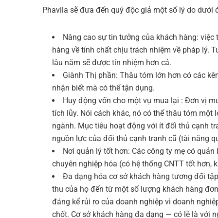
Phavila sẽ đưa đến quý độc giả một số lý do dưới 
Nâng cao sự tin tưởng của khách hàng
: việc
hàng về tính chất chịu trách nhiệm về pháp lý. T
lâu năm sẽ được tín nhiệm hơn cả.
Giành Thị phần:
Thâu tóm lớn hơn có các kên
nhận biết mà có thể tận dụng.
Huy động vốn cho một vụ mua lại
: Đơn vị mu
tích lũy. Nói cách khác, nó có thể thâu tóm một
ngành. Mục tiêu hoạt động với ít đối thủ cạnh t
nguồn lực của đối thủ cạnh tranh cũ (tài năng q
Nơi quản lý tốt hơn:
Các công ty mẹ có quản l
chuyên nghiệp hóa (có hệ thống CNTT tốt hơn, kiểm
Đa dạng hóa cơ sở khách hàng tương đối tập
thu của họ đến từ một số lượng khách hàng đơn
đáng kể rủi ro của doanh nghiệp vì doanh nghiệ
chốt. Cơ sở khách hàng đa dạng — có lẽ là với