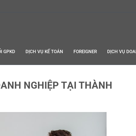
I GPKD
DỊCH VỤ KẾ TOÁN
FOREIGNER
DỊCH VỤ DO
ANH NGHIỆP TẠI THÀNH