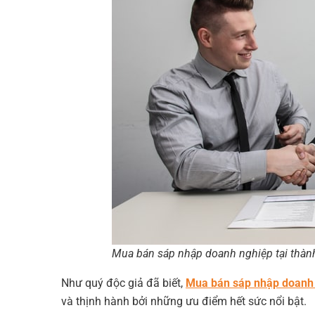
t
n
e
h
d
s
e
s
a
I
A
t
r
n
p
e
p
Mua bán sáp nhập doanh nghiệp tại thàn
Như quý độc giả đã biết,
Mua bán sáp nhập doanh 
và thịnh hành bởi những ưu điểm hết sức nổi bật.