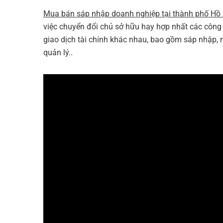
Mua bán sáp nhập doanh nghiệp tại thành phố Hồ
việc chuyển đổi chủ sở hữu hay hợp nhất các công t
giao dịch tài chính khác nhau, bao gồm sáp nhập, m
quản lý..