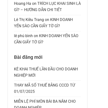
Hoang Ha
on
TRÍCH LỤC KHAI SINH LÀ
GÌ? – HƯỚNG DẪN CHI TIẾT
Lê Thị Kiều Trang
on
KINH DOANH
YẾN SÀO CẦN GIẤY TỜ GÌ?
lê phú bình
on
KINH DOANH YẾN SÀO
CẦN GIẤY TỜ GÌ?
Bài đăng mới
KÊ KHAI THUẾ LẦN ĐẦU CHO DOANH
NGHIỆP MỚI
THAY MÃ SỐ THUẾ BẰNG CCCD TỪ
01/07/2025
MIỄN LỆ PHÍ MÔN BÀI BA NĂM CHO
DOANH NGHIỆP