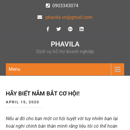
Skip
0903343074
to
phavila.vn@gmail.com
content
PHAVILA
Dịch vụ hỗ trợ doanh nghiệp
Menu
HÃY BIẾT NẮM BẮT CƠ HỘI!
APRIL 15, 2020
Nếu ai đó cho bạn một cơ hội tuyệt vời tuy nhiên bạn lại
hoài nghi chính bản thân mình rằng liệu tôi có thể hoàn