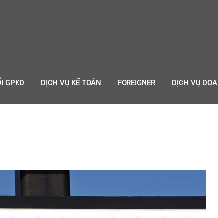
I GPKD
DỊCH VỤ KẾ TOÁN
FOREIGNER
DỊCH VỤ DO