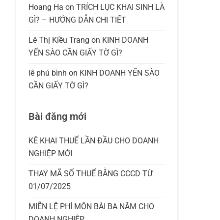
Hoang Ha
on
TRÍCH LỤC KHAI SINH LÀ
GÌ? – HƯỚNG DẪN CHI TIẾT
Lê Thị Kiều Trang
on
KINH DOANH
YẾN SÀO CẦN GIẤY TỜ GÌ?
lê phú bình
on
KINH DOANH YẾN SÀO
CẦN GIẤY TỜ GÌ?
Bài đăng mới
KÊ KHAI THUẾ LẦN ĐẦU CHO DOANH
NGHIỆP MỚI
THAY MÃ SỐ THUẾ BẰNG CCCD TỪ
01/07/2025
MIỄN LỆ PHÍ MÔN BÀI BA NĂM CHO
DOANH NGHIỆP