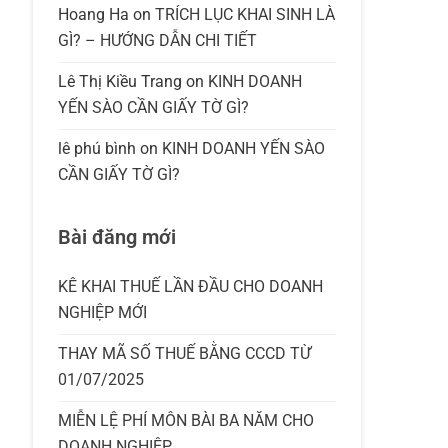
Hoang Ha
on
TRÍCH LỤC KHAI SINH LÀ
GÌ? – HƯỚNG DẪN CHI TIẾT
Lê Thị Kiều Trang
on
KINH DOANH
YẾN SÀO CẦN GIẤY TỜ GÌ?
lê phú bình
on
KINH DOANH YẾN SÀO
CẦN GIẤY TỜ GÌ?
Bài đăng mới
KÊ KHAI THUẾ LẦN ĐẦU CHO DOANH
NGHIỆP MỚI
THAY MÃ SỐ THUẾ BẰNG CCCD TỪ
01/07/2025
MIỄN LỆ PHÍ MÔN BÀI BA NĂM CHO
DOANH NGHIỆP