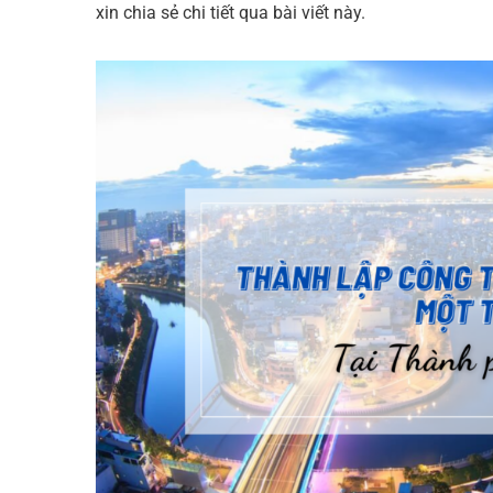
t
n
xin chia sẻ chi tiết qua bài viết này.
e
h
d
s
e
s
a
I
A
t
r
n
p
e
p