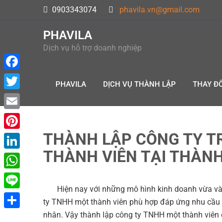
Skip
0903343074
phavila.vn@gmail.com
to
content
PHAVILA
Dịch vụ hỗ trợ doanh nghiệp
F
PHAVILA
DỊCH VỤ THÀNH LẬP
THAY ĐỔ
a
T
c
w
E
e
i
m
THÀNH LẬP CÔNG TY T
P
b
t
a
THÀNH VIÊN TẠI THÀNH
i
o
L
t
i
n
o
i
e
W
l
t
k
n
Hiện nay với những mô hình kinh doanh vừa và nh
r
h
L
e
ty TNHH một thành viên phù hợp đáp ứng nhu cầu 
k
a
i
nhân. Vậy thành lập công ty TNHH một thành viên 
r
S
e