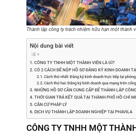
Thành lập công ty trách nhiệm hữu hạn một thành vi
Nội dung bài viết
CÔNG TY TNHH MỘT THÀNH VIÊN LÀ GÌ?
CÓ 2 CÁCH ĐỂ NỘP HỒ SƠ ĐĂNG KÝ KINH DOANH T
Cách thứ nhất: Đăng ký kinh doanh trực tiếp tại ph
Cách thứ hai: Đăng ký kinh doanh qua mạng trên cổng
NHỮNG HỒ SƠ CẦN CUNG CẤP ĐỂ THÀNH LẬP CÔNG
THỜI GIAN TRẢ KẾT QUẢ TẠI THÀNH PHỐ HỒ CHÍ M
CĂN CỨ PHÁP LÝ
DỊCH VỤ THÀNH LẬP DOANH NGHIỆP TẠI PHAVILA
CÔNG TY TNHH MỘT THÀNH 