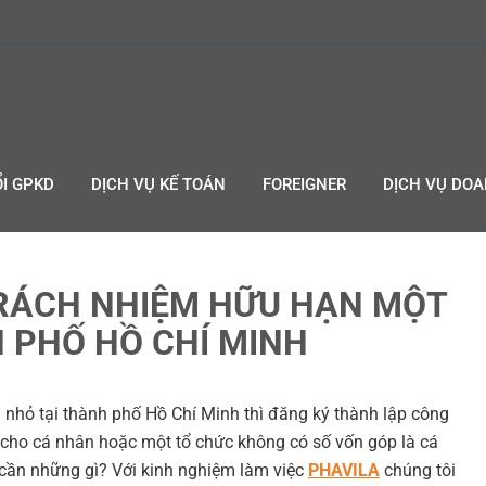
I GPKD
DỊCH VỤ KẾ TOÁN
FOREIGNER
DỊCH VỤ DO
RÁCH NHIỆM HỮU HẠN MỘT
 PHỐ HỒ CHÍ MINH
ỏ tại thành phố Hồ Chí Minh thì đăng ký thành lập công
cho cá nhân hoặc một tổ chức không có số vốn góp là cá
cần những gì? Với kinh nghiệm làm việc
PHAVILA
chúng tôi