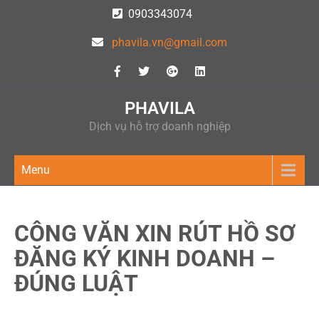
Skip
0903343074
to
phavila.vn@gmail.com
content
PHAVILA
Dịch vụ hỗ trợ doanh nghiệp
Menu
CÔNG VĂN XIN RÚT HỒ SƠ
ĐĂNG KÝ KINH DOANH –
ĐÚNG LUẬT