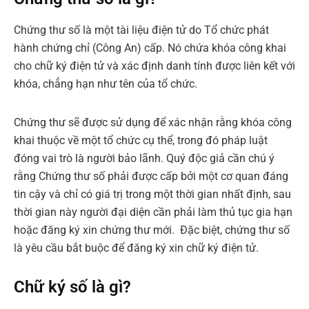
Chứng thư số là một tài liệu điện tử do Tổ chức phát
hành chứng chỉ (Công An) cấp. Nó chứa khóa công khai
cho chữ ký điện tử và xác định danh tính được liên kết với
khóa, chẳng hạn như tên của tổ chức.
Chứng thư sẽ được sử dụng để xác nhận rằng khóa công
khai thuộc về một tổ chức cụ thể, trong đó pháp luật
đóng vai trò là người bảo lãnh. Quý độc giả cần chú ý
rằng Chứng thư số phải được cấp bởi một cơ quan đáng
tin cậy và chỉ có giá trị trong một thời gian nhất định, sau
thời gian này người đại diện cần phải làm thủ tục gia hạn
hoặc đăng ký xin chứng thư mới. Đặc biệt, chứng thư số
là yêu cầu bắt buộc để đăng ký xin chữ ký điện tử.
Chữ ký số là gì?