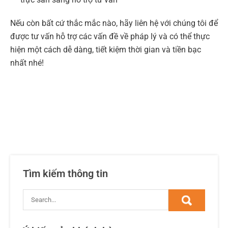
Nếu còn bất cứ thắc mắc nào, hãy liên hệ với chúng tôi để
được tư vấn hỗ trợ các vấn đề về pháp lý và có thể thực
hiện một cách dễ dàng, tiết kiệm thời gian và tiền bạc
nhất nhé!
Tìm kiếm thông tin