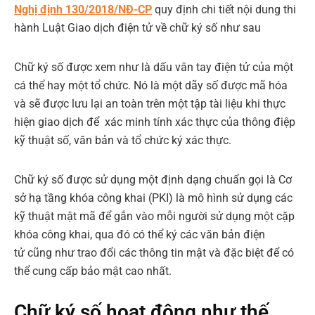
Nghị định 130/2018/NĐ-CP
quy định chi tiết nội dung thi
hành Luật Giao dịch điện tử về chữ ký số như sau
Chữ ký số được xem như là dấu vân tay điện tử của một
cá thể hay một tổ chức. Nó là một dãy số được mã hóa
và sẽ được lưu lại an toàn trên một tập tài liệu khi thực
hiện giao dịch để xác minh tính xác thực của thông điệp
kỹ thuật số, văn bản và tổ chức ký xác thực.
Chữ ký số được sử dụng một định dạng chuẩn gọi là Cơ
sở hạ tầng khóa công khai (PKI) là mô hình sử dụng các
kỹ thuật mật mã để gắn vào mỗi người sử dụng một cặp
khóa công khai, qua đó có thể ký các văn bản điện
tử cũng như trao đổi các thông tin mật và đặc biệt để có
thể cung cấp bảo mật cao nhất.
Chữ ký số hoạt động như thế